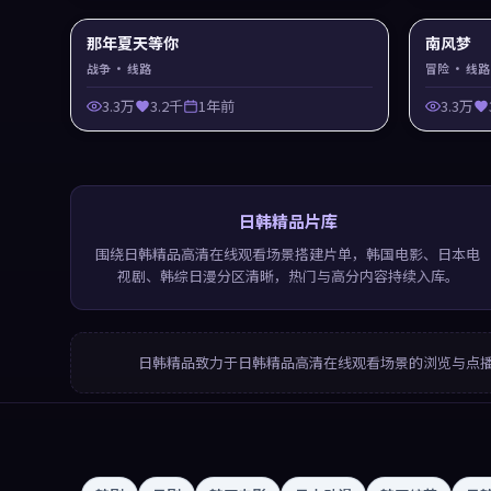
那年夏天等你
南风梦
战争
· 线路
冒险
· 线路
3.3万
3.2千
1年前
3.3万
日韩精品片库
围绕日韩精品高清在线观看场景搭建片单，韩国电影、日本电
视剧、韩综日漫分区清晰，热门与高分内容持续入库。
日韩精品
致力于
日韩精品高清在线观看
场景的浏览与点