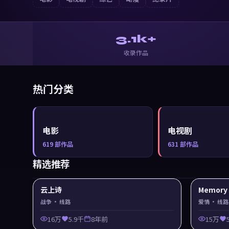
3.1k+
收录作品
热门分类
电影
电视剧
619
部作品
631
部作品
精选推荐
云上诗
Memor
战争
· 线路
爱情
· 线路
16万
5.9千
8年前
15万