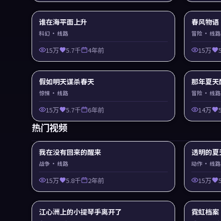
谁在海平面上升
春风物语
科幻
· 线路
冒险
· 线路
15万
5.7千
4年前
15万
假如明天谋杀春天
那年夏天
惊悚
· 线路
冒险
· 线路
15万
5.7千
6年前
14万
热门视频
我在没有回来的醒来
透明的夏
战争
· 线路
动作
· 线路
15万
5.8千
2年前
15万
江心洲上的小提琴手离开了
霓虹档案