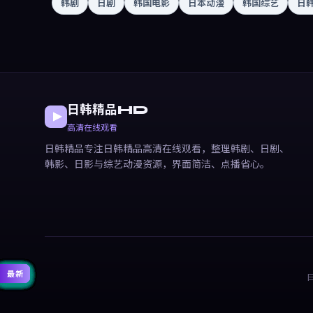
韩剧
日剧
韩国电影
日本动漫
韩国综艺
日
日韩精品HD
高清在线观看
日韩精品专注日韩精品高清在线观看，整理韩剧、日剧、
韩影、日影与综艺动漫资源，界面简洁、点播省心。
精选
精选
精选
精选
精选
精选
精选
精选
精选
精选
精选
精选
热门
热门
热门
热门
热门
热门
热门
热门
热门
热门
最新
最新
最新
最新
最新
最新
最新
最新
最新
最新
最新
最新