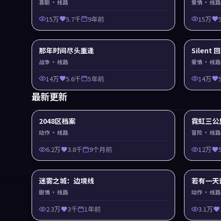
喜剧
· 线路
爱情
· 线路
15万
5.7千
9年前
15万
那年时间尽头重逢
Silent
战争
· 线路
爱情
· 线路
14万
5.6千
5年前
14万
最新更新
2048区档案
霓虹三公
动作
· 线路
冒险
· 线路
6.2万
3.8千
9个月前
12万
迷雾之城：边境线
若有一天
剧情
· 线路
动作
· 线路
2.3万
3千
1年前
3.1万