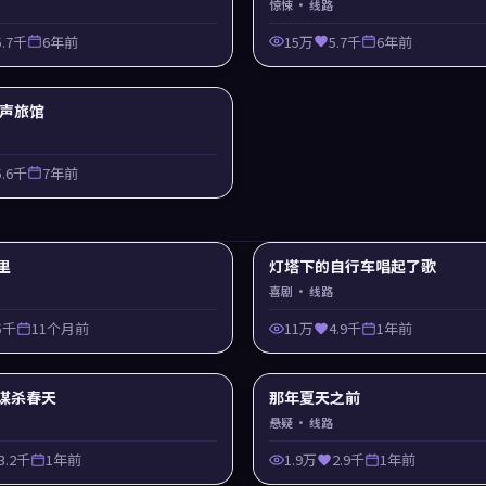
惊悚
· 线路
5.7千
6年前
15万
5.7千
6年前
 回声旅馆
5.6千
7年前
里
灯塔下的自行车唱起了歌
喜剧
· 线路
5千
11个月前
11万
4.9千
1年前
谋杀春天
那年夏天之前
悬疑
· 线路
3.2千
1年前
1.9万
2.9千
1年前