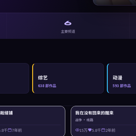
6
主要频道
综艺
动漫
638
部作品
593
部作品
y 裁缝铺
我在没有回来的醒来
战争
· 线路
5.8千
7年前
15万
5.8千
2年前