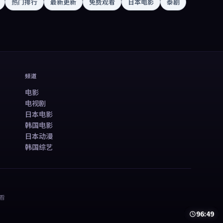
热门排行
最新更新
免费观看
日本电影
泰剧
频道
电影
电视剧
日本电影
韩国电影
日本动漫
韩国综艺
看
81:54
99:12
50:13
78:21
99:59
99:48
99:40
45:38
99:29
40:23
41:03
48:12
50:13
78:21
99:59
99:48
99:40
45:38
99:29
40:23
41:03
48:12
99:06
99:08
46:20
99:30
95:15
98:29
48:53
99:05
97:33
46:24
99:45
96:49