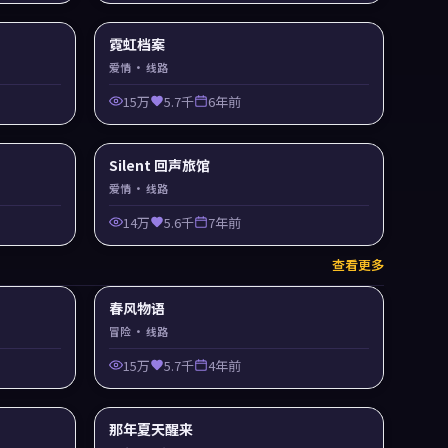
霓虹档案
爱情
· 线路
15万
5.7千
6年前
Silent 回声旅馆
爱情
· 线路
14万
5.6千
7年前
查看更多
春风物语
冒险
· 线路
15万
5.7千
4年前
那年夏天醒来