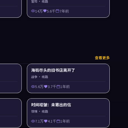
冒险
· 线路
14万
5.6千
7年前
查看更多
海街尽头的旧书店离开了
战争
· 线路
5.6万
3.7千
1年前
时间褶皱：未寄出的信
惊悚
· 线路
7.1万
4.1千
1年前