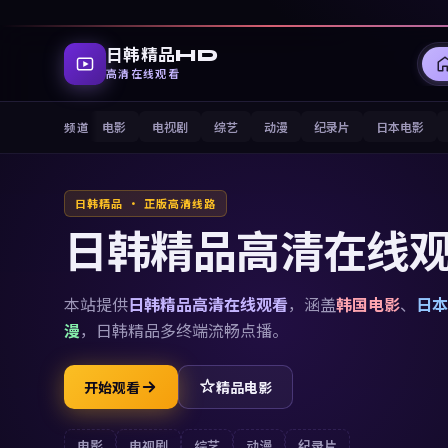
日韩精品HD
高清在线观看
电影
电视剧
综艺
动漫
纪录片
日本电影
频道
日韩精品 · 正版高清线路
日韩精品高清在线
本站提供
日韩精品高清在线观看
，涵盖
韩国电影
、
日本
漫
，
日韩精品
多终端流畅点播。
开始观看
精品电影
电影
电视剧
综艺
动漫
纪录片