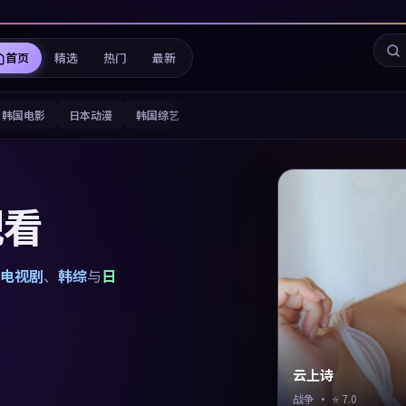
首页
精选
热门
最新
韩国电影
日本动漫
韩国综艺
观看
电视剧
、
韩综
与
日
云上诗
战争
· ⭐
7.0