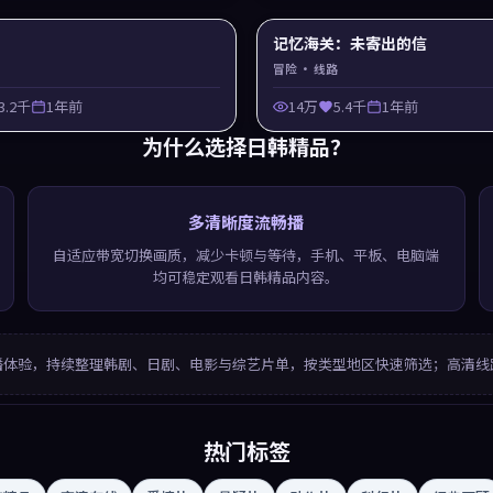
记忆海关：未寄出的信
冒险
· 线路
3.2千
1年前
14万
5.4千
1年前
为什么选择
日韩精品
？
多清晰度流畅播
自适应带宽切换画质，减少卡顿与等待，手机、平板、电脑端
均可稳定观看日韩精品内容。
播体验，持续整理韩剧、日剧、电影与综艺片单，按类型地区快速筛选；高清线
热门标签