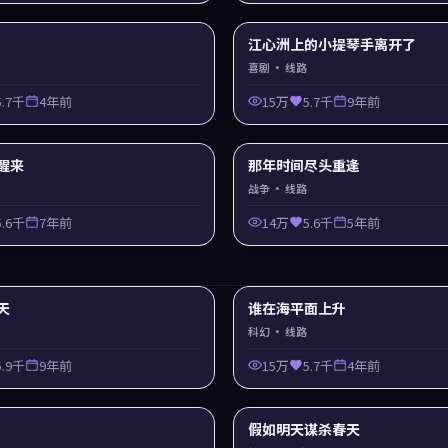
江心洲上的小提琴手离开了
喜剧
· 线路
5.7千
4年前
15万
5.7千
9年前
醒来
那年时间尽头重逢
战争
· 线路
5.6千
7年前
14万
5.6千
5年前
天
谁在海平面上升
科幻
· 线路
5.9千
9年前
15万
5.7千
4年前
假如明天谋杀春天